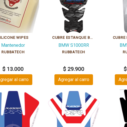
ILICONE WIPES
CUBRE ESTANQUE BMW S1000RR GRIPPATECH
Mantenedor
BMW S1000RR
BM
RUBBATECH
RUBBATECH
R
$ 13.000
$ 29.900
$
gregar al carro
Agregar al carro
Agre