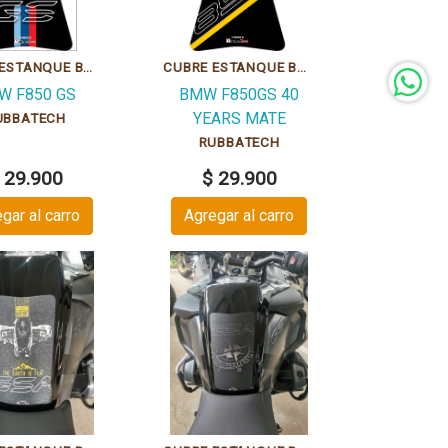
CUBRE ESTANQUE BMW F850GS TRI MATT GRIPPATECH
CUBRE ESTANQUE BMW F850GS 40 MATT GRIPPATECH
W F850 GS
BMW F850GS 40
YEARS MATE
UBBATECH
RUBBATECH
 29.900
$ 29.900
gar al carro
Agregar al carro