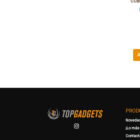
A
PROD
Noveda
¡Lo más
Contact