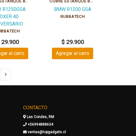
CUBRE ESTANQUE BMW R1250GSA 40 YEAR BOXER GRIPPATECH
CUBRE ESTANQUE BMW R1200GSA COMPASS GRIPPATECH
 R1250GSA
BMW R1200 GSA
OXER 40
RUBBATECH
IVERSARIO
UBBATECH
 29.900
$ 29.900
gar al carro
Agregar al carro
CONTACTO
Las Condes, RM
+56994888634
ventas@topgadgets.cl