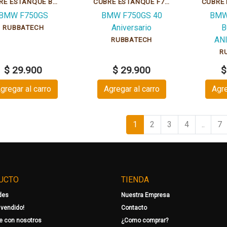
CUBRE ESTANQUE BMW F750GS DAKAR WHITE MATT GRIPPATECH
CUBRE ESTANQUE F750GS 40 MATT GRIPPATECH
BMW F750GS
BMW F750GS 40
BMW
Aniversario
B
RUBBATECH
AN
RUBBATECH
R
$ 29.900
$ 29.900
$
gregar al carro
Agregar al carro
Agre
1
2
3
4
..
7
UCTO
TIENDA
des
Nuestra Empresa
 vendido!
Contacto
e con nosotros
¿Como comprar?