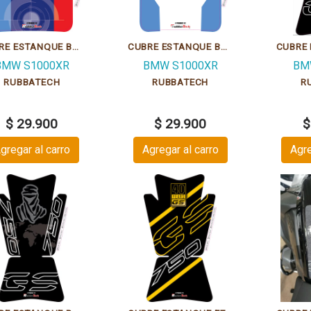
CUBRE ESTANQUE BMW S1000XR TRI 01 MATT GRIPPATECH
CUBRE ESTANQUE BMW S1000XR TRI 02 GRIPPATECH
BMW S1000XR
BMW S1000XR
BM
RUBBATECH
RUBBATECH
R
$ 29.900
$ 29.900
$
gregar al carro
Agregar al carro
Agre