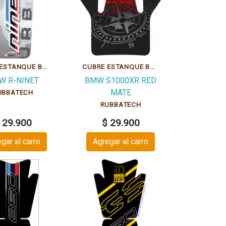
CUBRE ESTANQUE BUSHED TRIMAT BMW NINE-T GRIPPATECH
CUBRE ESTANQUE BMW S1000XR COMPASS RED MATT GRIPPATECH
W R-NINET
BMW S1000XR RED
MATE
UBBATECH
RUBBATECH
 29.900
$ 29.900
gar al carro
Agregar al carro